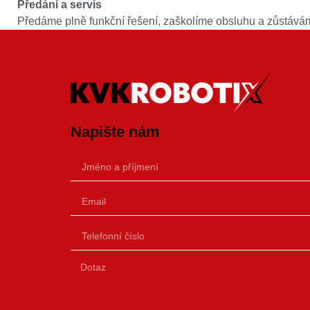
Předání a servis
Předáme plně funkční řešení, zaškolíme obsluhu a zůstáváme
Napište nám