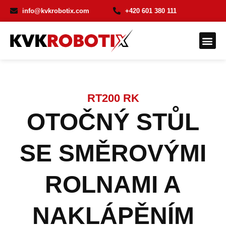
info@kvkrobotix.com
+420 601 380 111
Jak 
RT200 RK
OTOČNÝ STŮL
SE SMĚROVÝMI
ROLNAMI A
NAKLÁPĚNÍM