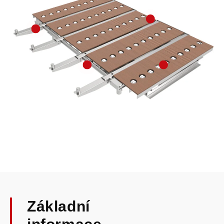
OTOČNÝ STŮL DESK - TR
Sestav si cenu
Základní