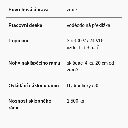
Povrchová úprava
zinek
Pracovní deska
voděodolná překližka
Připojení
3 x 400 V / 24 VDC –
vzduch 6-8 barů
Nohy naklápěcího rámu
skládací 4 ks, 20 cm od
země
Ovládání náklonu rámu
Hydraulicky / 80°
Nosnost sklopného
1 500 kg
rámu