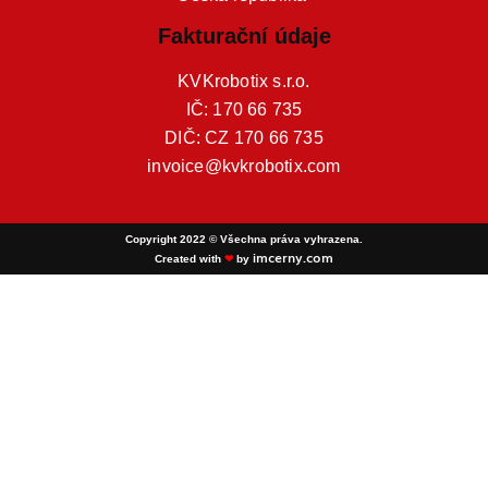
Fakturační údaje
KVKrobotix s.r.o.
IČ: 170 66 735
DIČ: CZ 170 66 735
invoice@kvkrobotix.com
Copyright 2022 © Všechna práva vyhrazena.
imcerny.com
Created with
❤
by